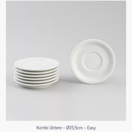
Kombi Untere – Ø15,5cm – Easy