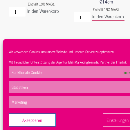
Ø14cm
Enthält 19% MwSt.
Enthält 19% MwSt.
In den Warenkorb
In den Warenkorb
Wir verwenden Cookies, um unsere Website und unseren Service zu optimieren.
Mit freundlicher Unterstützung der Agentur
MeinMarketingTeam.de
, Partner der
Interlink
Funktionale Cookies
Imme
Service
Sortiment
Kontakt
AGB’s
D
Statistiken
Marketing
Akzeptieren
Ablehnen
Einstellungen