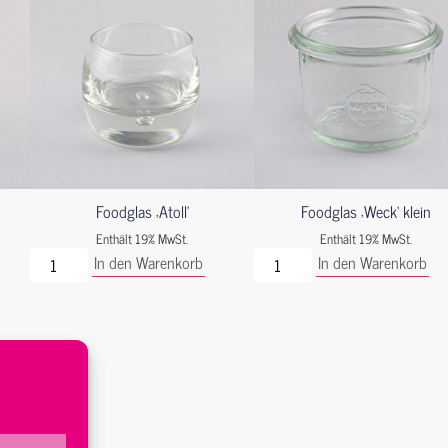
Foodglas ‚Atoll‘
Foodglas ‚Weck‘ klein
Enthält 19% MwSt.
Enthält 19% MwSt.
In den Warenkorb
In den Warenkorb