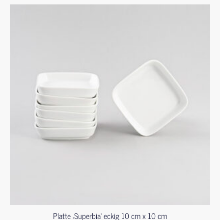
Platte ‚Superbia‘ eckig 10 cm x 10 cm