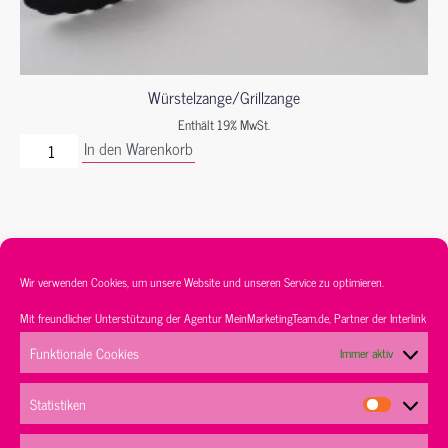
Würstelzange/Grillzange
Enthält 19% MwSt.
In den Warenkorb
Wir verwenden Cookies, um unsere Website und unseren Service zu optimieren.
Mit freundlicher Unterstützung der Agentur
MeinMarketingTeam.de
, Partner der
Interlink
Service
Sortiment
Kontakt
AGB’s
Funktionale Cookies
Immer aktiv
Datenschutz
Impressum
Statistiken