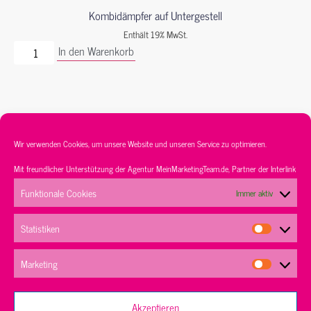
Kombidämpfer auf Untergestell
Enthält 19% MwSt.
In den Warenkorb
Wir verwenden Cookies, um unsere Website und unseren Service zu optimieren.
Mit freundlicher Unterstützung der Agentur
MeinMarketingTeam.de
, Partner der
Interlink
Service
Sortiment
Kontakt
AGB’s
Funktionale Cookies
Immer aktiv
Datenschutz
Impressum
Statistiken
Marketing
Akzeptieren