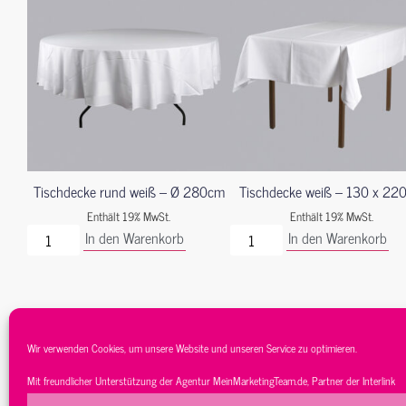
Tischdecke rund weiß – Ø 280cm
Tischdecke weiß – 130 x 22
Enthält 19% MwSt.
Enthält 19% MwSt.
In den Warenkorb
In den Warenkorb
Wir verwenden Cookies, um unsere Website und unseren Service zu optimieren.
Mit freundlicher Unterstützung der Agentur
MeinMarketingTeam.de
, Partner der
Interlink