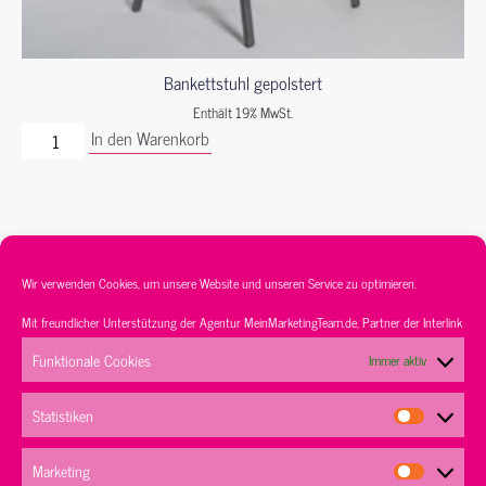
Bankettstuhl gepolstert
Enthält 19% MwSt.
In den Warenkorb
Wir verwenden Cookies, um unsere Website und unseren Service zu optimieren.
Mit freundlicher Unterstützung der Agentur
MeinMarketingTeam.de
, Partner der
Interlink
Service
Sortiment
Kontakt
AGB’s
Funktionale Cookies
Immer aktiv
Datenschutz
Impressum
Statistiken
Marketing