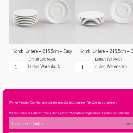
Kombi Untere – Ø15,5cm – Easy
Kombi Untere – Ø15,5cm – 
Enthält 19% MwSt.
Enthält 19% MwSt.
In den Warenkorb
In den Warenkorb
Wir verwenden Cookies, um unsere Website und unseren Service zu optimieren.
Mit freundlicher Unterstützung der Agentur
MeinMarketingTeam.de
, Partner der
Interlink
Funktionale Cookies
Imme