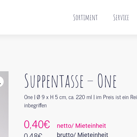
Sortiment
Service
Suppentasse – One
One | Ø 9 x H 5 cm, ca. 220 ml | im Preis ist ein Re
inbegriffen
0,40€
netto/ Mieteinheit
0,48
€
brutto/ Mieteinheit