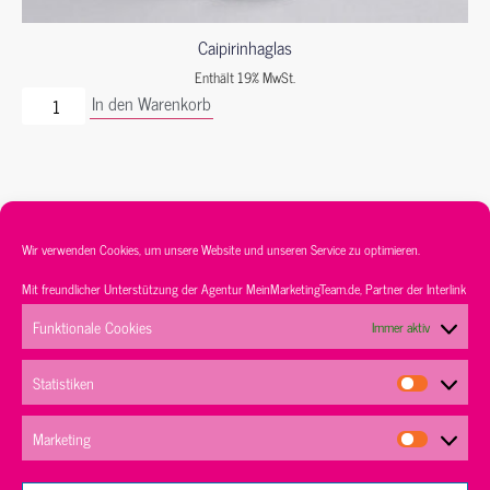
Caipirinhaglas
Enthält 19% MwSt.
In den Warenkorb
Wir verwenden Cookies, um unsere Website und unseren Service zu optimieren.
Mit freundlicher Unterstützung der Agentur
MeinMarketingTeam.de
, Partner der
Interlink
Service
Sortiment
Kontakt
AGB’s
Funktionale Cookies
Immer aktiv
Datenschutz
Impressum
Statistiken
Marketing