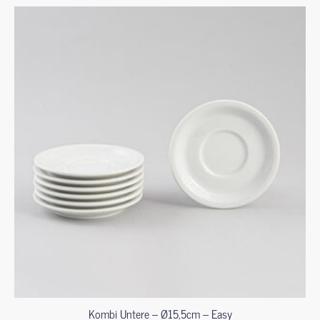
Kombi Untere – Ø15,5cm – Easy