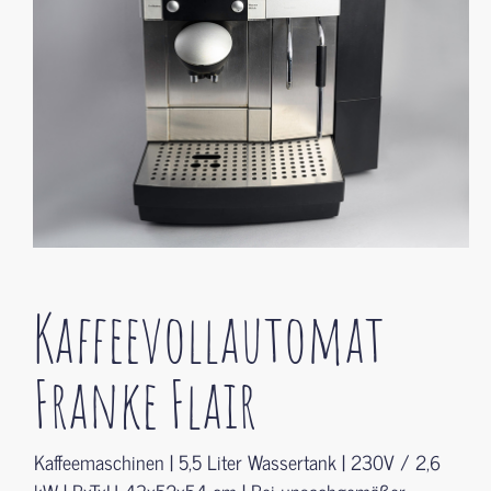
Kaffeevollautomat
Franke Flair
Kaffeemaschinen | 5,5 Liter Wassertank | 230V / 2,6
kW | BxTxH 43x52x54 cm | Bei unsachgemäßer