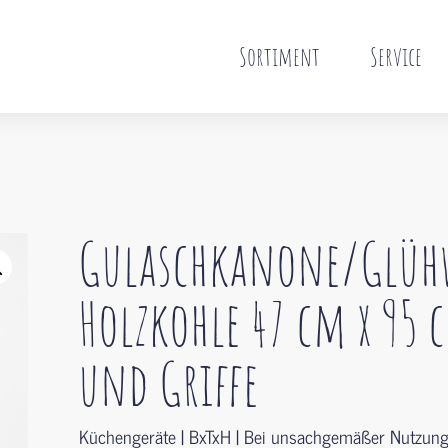
Sortiment
Service
Gulaschkanone/Glüh
Holzkohle 47 cm x 95
und Griffe
Küchengeräte | BxTxH | Bei unsachgemäßer Nutzun