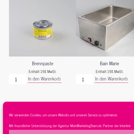
Brennpaste
Bain Marie
Enthält 19% MwSt.
Enthält 19% MwSt.
In den Warenkorb
In den Warenkorb
Wir verwenden Cookies, um unsere Website und unseren Service zu optimieren.
Mit freundlicher Unterstützung der Agentur
MeinMarketingTeam.de
, Partner der
Interlink