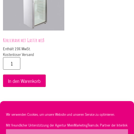
Kühlschrank mit Glastür weiß
Enthält 19% MwSt.
Kostenloser Versand
In den Warenkorb
Wir verwenden Cookies, um unsere Website und unseren Service zu optimieren.
Service
Sortiment
Kontakt
AGB’s
Mit freundlicher Unterstützung der Agentur
MeinMarketingTeam.de
, Partner der
Interlink