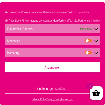
Wir verwenden Cookies, um unsere Website und unseren Service zu optimieren.
Service
Sortiment
Kontakt
AGB’s
Mit freundlicher Unterstützung der Agentur
MeinMarketingTeam.de
, Partner der
Interlink
Datenschutz
Impressum
Funktionale Cookies
Immer aktiv
Statistiken
Marketing
Akzeptieren
Happy Verleih
Robert-Koch-Str. 2, Planegg 82152
Ablehnen
Telefon:
+49 89 3585 4414
| E-Mail:
info@happy-verleih.de
0
Einstellungen speichern
Privacy Policy
Privacy Policy
Impressum